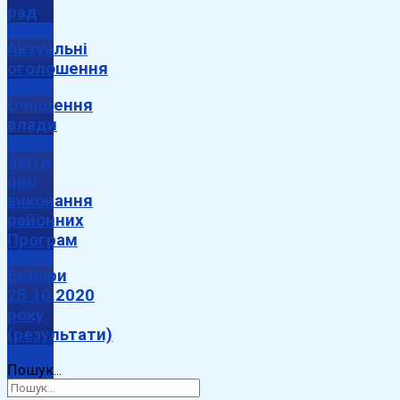
рад
Актуальні
оголошення
Очищення
влади
Звіти
про
виконання
районних
Програм
Вибори
25.10.2020
року
(результати)
Пошук...