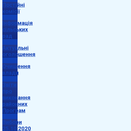
Постійні
комісії
Інформація
сільських
рад
Актуальні
оголошення
Очищення
влади
Звіти
про
виконання
районних
Програм
Вибори
25.10.2020