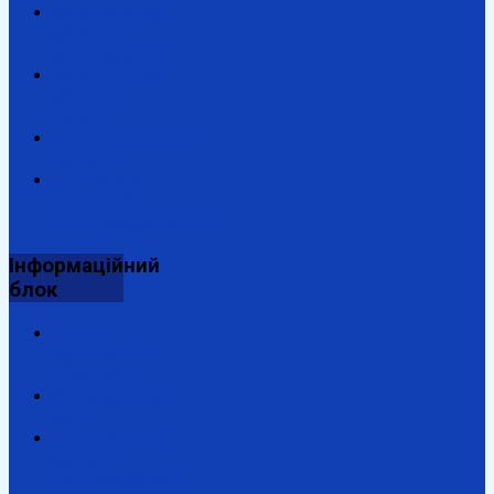
Закарпатська
обласна
адміністрація
Закарпатська
обласна
рада
Антикорупційний
портал
Державна
підтримка
енергозбереження
Інформаційний
блок
Відділ
комунальної
власності
Ужгородська
ОДПІ
Комунальний
заклад
"Ужгородський