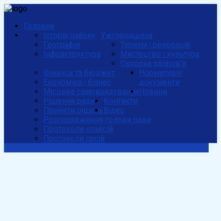
Головна
Історія району
Ужгородщина
Географія
Туризм і рекреація
Інфраструктура
Мистецтво і культура
Охорона здоров'я
Фінанси та бюджет
Нормативні
Економіка і бізнес
документи
Місцеве самоврядування
Новини
Рішення ради
Контакти
Проекти рішень
Відео
Розпорядження голови ради
Протоколи комісій
Протоколи сесій