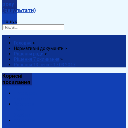
року
(результати)
Пошук...
Головна
>
Нормативні документи
>
Рішення ради
>
Рішення 7 скликання
>
Рішення 13 сесії - 17.03.2017
Корисні
посилання
Президент
України
Верховна
Рада
України
Урядовий
портал