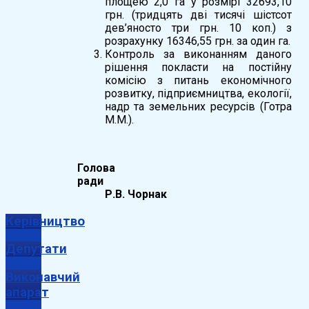
площею 2,0 га у розмірі 32693,10
грн. (тридцять дві тисячі шістсот
дев’яносто три грн. 10 коп.) з
розрахунку 16346,55 грн. за один га.
Контроль за виконанням даного
рішення покласти на постійну
комісію з питань економічного
розвитку, підприємництва, екології,
надр та земельних ресурсів (Готра
М.М.).
Голова
ради
Р.В. Чорнак
Керівництво
Депутати
Виконавчий
апарат