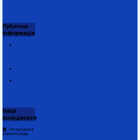
районний
трудовий
архів"
Публічна
інформація
Доступ
до
публічної
інформації
Державні
закупівлі
Відомості
зазначені
в
декларації
Наші
координати
Ужгородська
районна рада