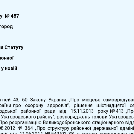
ку № 487
ород
я Статуту
йонної
 у новій
аттей 43, 60 Закону України „Про місцеве самоврядуван
раїни про охорону здоров’я”, рішення шістнадцятої с
одської районної ради від 15.11.2013 року №413 „Про 
 Ужгородського району”, розпоряджень голови Ужгородсько
Про реорганізацію Великодобронського стаціонарного від
.08.2012 № 364 „Про структуру районної державної адмін
ації від 11.06.2014 №549/02-38, з метою приведення п