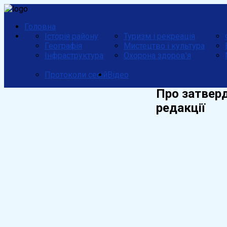
Головна
Історія району
Туризм і рекреація
Географія
Мистецтво і культура
Інфраструктура
Охорона здоров'я
Протоколи сесій
Відео
Про затверд
редакції