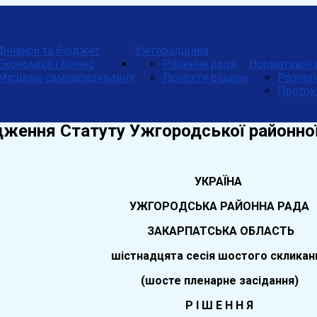
Фінанси та бюджет
Ужгородщина
Економіка і бізнес
Рішення ради
Нормативні 
Місцеве самоврядування
Проекти рішень
Розпор
Проток
ження Статуту Ужгородської районної л
УКРАЇНА
УЖГОРОДСЬКА РАЙОННА РАДА
ЗАКАРПАТСЬКА ОБЛАСТЬ
шістнадцята сесія шостого скликан
(шосте пленарне засідання)
Р І Ш Е Н Н Я