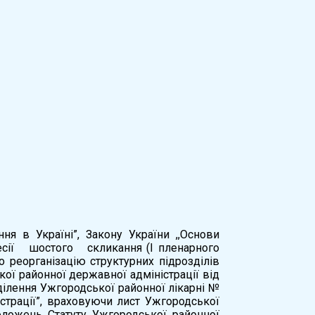
ня в Україні”, Закону України ,,Основи
есії шостого скликання (І пленарного
реорганізацію структурних підрозділів
ї районної державної адміністрації від
ділення Ужгородської районної лікарні №
істрації”, враховуючи лист Ужгородської
оложень Статуту Ужгородської районної