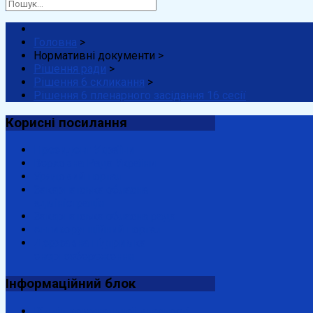
Головна
>
Нормативні документи
>
Рішення ради
>
Рішення 6 скликання
>
Рішення 6 пленарного засідання 16 сесії
Корисні
посилання
Президент України
Верховна Рада України
Урядовий портал
Закарпатська обласна
адміністрація
Закарпатська обласна рада
Антикорупційний портал
Державна підтримка
енергозбереження
Інформаційний
блок
Відділ комунальної власності