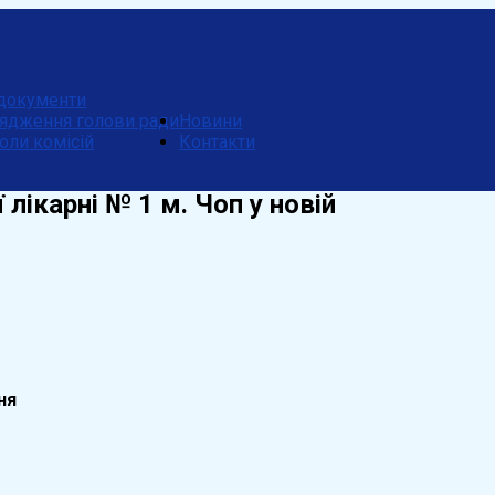
документи
ядження голови ради
Новини
оли комісій
Контакти
ікарні № 1 м. Чоп у новій
ня