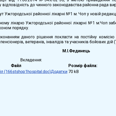
 у відповідність до чинного законодавства районна рада ви
ут Ужгородської районної лікарні №1 м. Чоп у новій редакці
вному лікарю Ужгородської районної лікарні №1 м.Чоп заб
коном порядку.
иконанням даного рішення покласти на постійну комісію 
пенсіонерів, ветеранів, інвалідів та учасників бойових дій (
 ради М.І.Фединець
Вкладення:
Файл
Розмір файла:
Додатки
70 kB