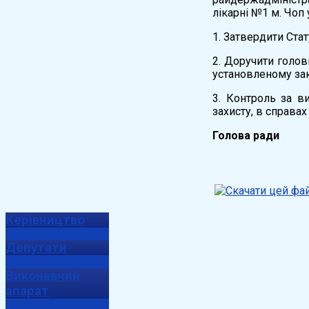
лікарні №1 м. Чоп
1. Затвердити Стат
2. Доручити голо
установленому за
3. Контроль за в
захисту, в справах 
Голова
Керівництво
Депутати
Виконавчий
апарат