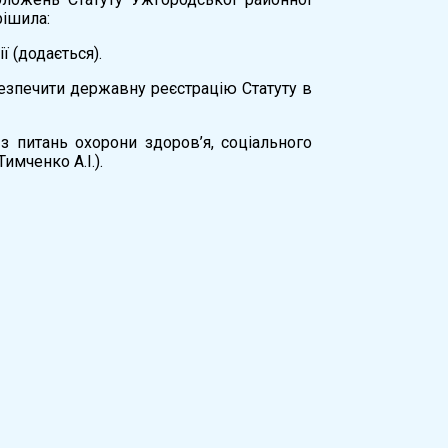
рішила:
ї (додається).
езпечити державну реєстрацію Статуту в
з питань охорони здоров’я, соціального
Тимченко А.І.).