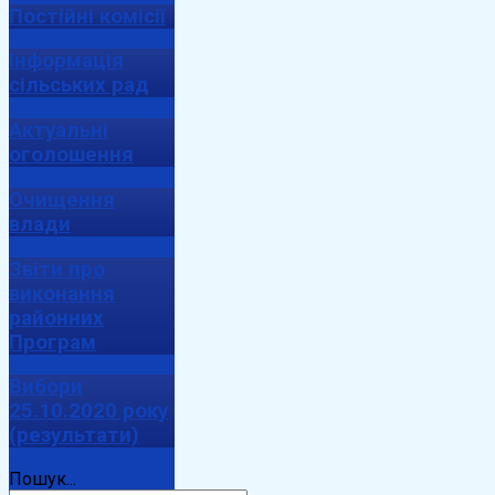
Постійні комісії
Інформація
сільських рад
Актуальні
оголошення
Очищення
влади
Звіти про
виконання
районних
Програм
Вибори
25.10.2020 року
(результати)
Пошук...