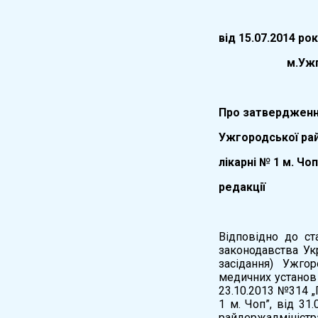
вiд 15.07.2014 ро
м.Ужг
Про затвердженн
Ужгородської ра
лікарні № 1 м. Чоп
редакції
Відповідно до ст
законодавства Ук
засідання) Ужгор
медичних установ
23.10.2013 №314 „
1 м. Чоп”, від 31
райдержадміністр