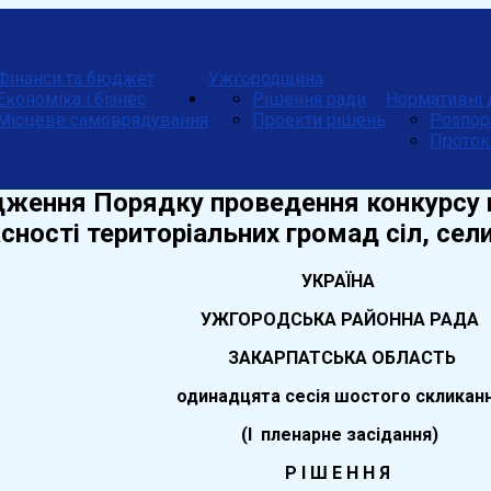
Фінанси та бюджет
Ужгородщина
Економіка і бізнес
Рішення ради
Нормативні 
Місцеве самоврядування
Проекти рішень
Розпор
Проток
дження Порядку проведення конкурсу 
асності територіальних громад сіл, с
УКРАЇНА
УЖГОРОДСЬКА РАЙОННА РАДА
ЗАКАРПАТСЬКА ОБЛАСТЬ
одинадцята
сесія шостого скликан
(І пленарне засідання)
Р І Ш Е Н Н Я