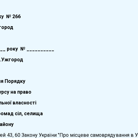
ку №
266
город
0__ року № __________
ород
я Порядку
рсу на право
льної власності
ромад сіл, селища
району
ей 43, 60 Закону України "Про місцеве самоврядування в Укра