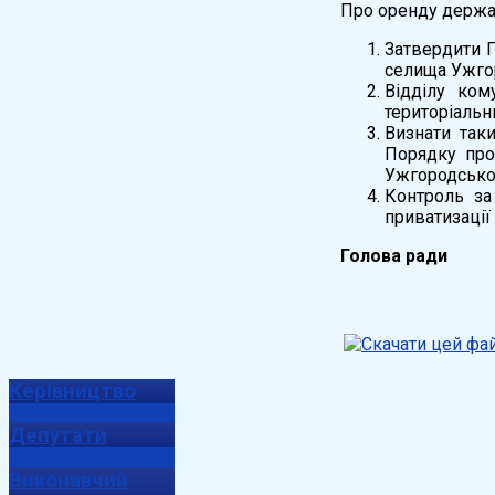
Про оренду держа
Затвердити П
селища Ужгор
Відділу ком
територіальн
Визнати так
Порядку про
Ужгородсько
Контроль за
приватизації (
Голова
Керівництво
Депутати
Виконавчий