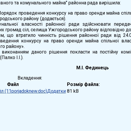
вного та комунального майна" районна рада вирішила:
орядок проведення конкурсу на право оренди майна спільн
одського району (додається).
унальної власності районної ради здійснювати переда
их громад сіл, селища Ужгородського району відповідно д
им, що втратило чинність рішення районної ради від 2
ведення конкурсу на право оренди майна спільної власн
го району».
 виконанням даного рішення покласти на постійну комі
Палко І.І.).
 ради М.І. Фединець
Вкладення:
Файл
Розмір файла:
Додатки
81 kB