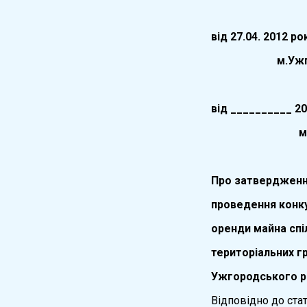
вiд
27.04.
20
12
ро
м.Уж
вiд __________ 2
м.Ужг
Про затвердженн
проведення конку
оренди майна спі
територіальних г
Ужгородського 
Відповідно до стат