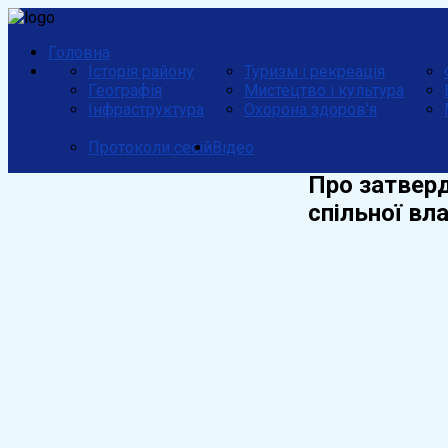
Головна
Історія району
Туризм і рекреація
Географія
Мистецтво і культура
Інфраструктура
Охорона здоров'я
Протоколи сесій
Відео
Про затвер
спільної вл