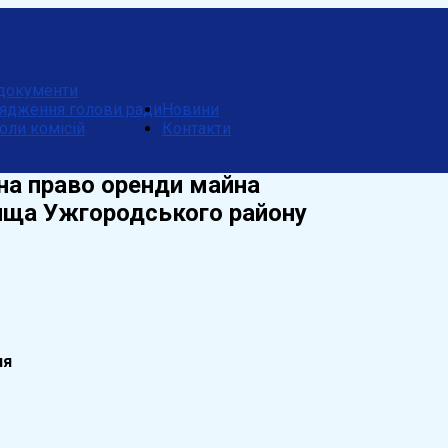
документи
ядження голови ради
Новини
оли комісій
Контакти
на право оренди майна
елища Ужгородського району
ня