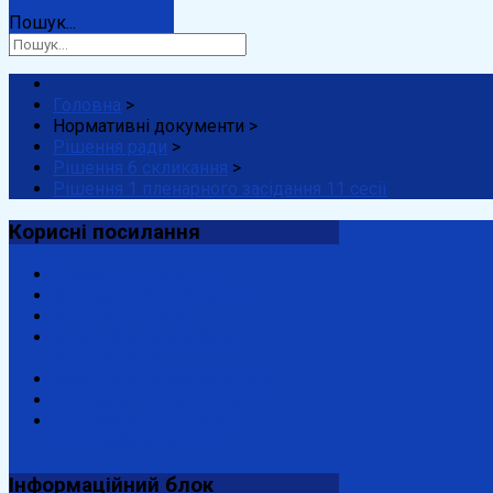
Пошук...
Головна
>
Нормативні документи
>
Рішення ради
>
Рішення 6 скликання
>
Рішення 1 пленарного засідання 11 сесії
Корисні
посилання
Президент України
Верховна Рада України
Урядовий портал
Закарпатська обласна
адміністрація
Закарпатська обласна рада
Антикорупційний портал
Державна підтримка
енергозбереження
Інформаційний
блок