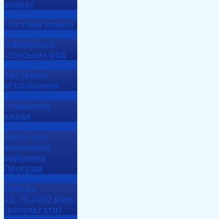
апарат
Постійні комісії
Інформація
сільських рад
Актуальні
оголошення
Очищення
влади
Звіти про
виконання
районних
Програм
Вибори
25.10.2020 року
(результати)