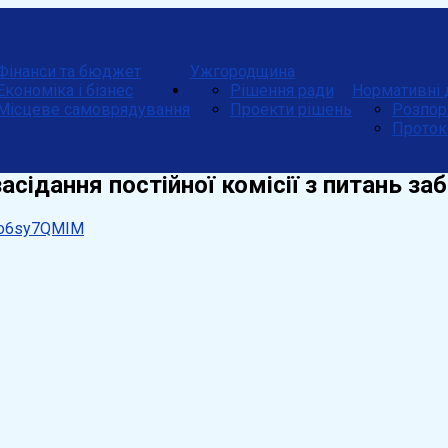
Фінанси та бюджет
Ужгородщина
Економіка і бізнес
Рішення ради
Нормативні 
Місцеве самоврядування
Проекти рішень
Розпор
Проток
засідання постійної комісії з питань з
JAo6sy7QMIM