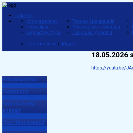
Головна
Історія району
Туризм і рекреація
Географія
Мистецтво і культура
Інфраструктура
Охорона здоров'я
Протоколи сесій
Відео
18.05.2026 
https://youtu.be/
Керівництво
Депутати
Виконавчий
апарат
Постійні комісії