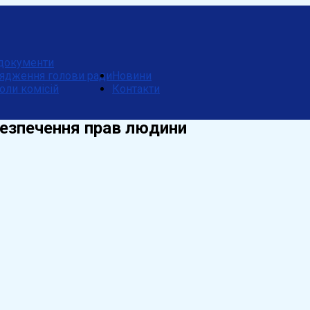
документи
ядження голови ради
Новини
оли комісій
Контакти
абезпечення прав людини