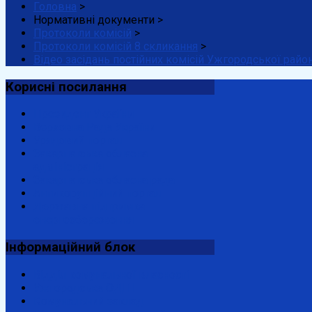
Головна
>
Нормативні документи
>
Протоколи комісій
>
Протоколи комісій 8 скликання
>
Відео засідань постійних комісій Ужгородської райо
Корисні
посилання
Президент України
Верховна Рада України
Урядовий портал
Закарпатська обласна
адміністрація
Закарпатська обласна рада
Антикорупційний портал
Державна підтримка
енергозбереження
Інформаційний
блок
Відділ комунальної власності
Ужгородська ОДПІ
Комунальний заклад