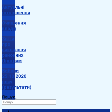
Актуальні
оголошення
Очищення
влади
Звіти
про
виконання
районних
Програм
Вибори
25.10.2020
року
(результати)
Пошук...