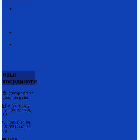
Доступ
до
публічної
інформації
Державні
закупівлі
Відомості
зазначені
в
декларації
Наші
координати
Ужгородська
районна рада
м. Ужгород
вул. Загорська,
10
(0312) 61-58-
95, (0312) 61-66-
08
E-mail: