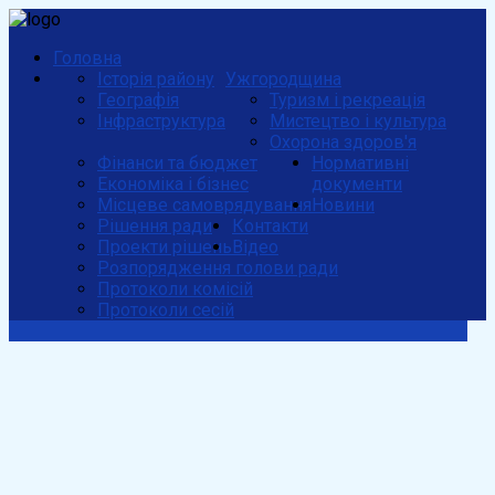
Головна
Історія району
Ужгородщина
Географія
Туризм і рекреація
Інфраструктура
Мистецтво і культура
Охорона здоров'я
Фінанси та бюджет
Нормативні
Економіка і бізнес
документи
Місцеве самоврядування
Новини
Рішення ради
Контакти
Проекти рішень
Відео
Розпорядження голови ради
Протоколи комісій
Протоколи сесій