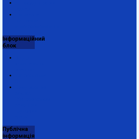
Антикорупційний
портал
Державна
підтримка
енергозбереження
Інформаційний
блок
Відділ
комунальної
власності
Ужгородська
ОДПІ
Комунальний
заклад
"Ужгородський
районний
трудовий
архів"
Публічна
інформація