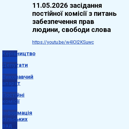
11.05.2026 засідання
постійної комісії з питань
забезпечення прав
людини, свободи слова
https://youtu.be/w4lOl2KSuwc
Керівництво
Депутати
Виконавчий
апарат
Постійні
комісії
Інформація
сільських
рад