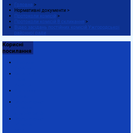
Головна
>
Нормативні документи
>
Протоколи комісій
>
Протоколи комісій 8 скликання
>
Відео засідань постійних комісій Ужгородської
районної ради
Корисні
посилання
Президент
України
Верховна
Рада
України
Урядовий
портал
Закарпатська
обласна
адміністрація
Закарпатська
обласна
рада