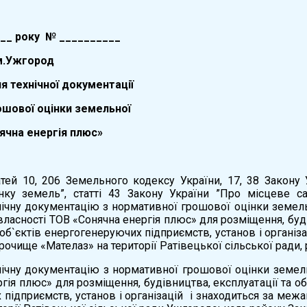
0__ року № __________
жгород
 технічної документації
ошової оцінки земельної
ячна енергія плюс»
тей 10, 206 Земельного кодексу України, 17, 38 Закону 
нку земель”, статті 43 Закону України ”Про місцеве с
нічну документацію з нормативної грошової оцінки земель
власності ТОВ «Сонячна енергія плюс» для розміщення, буд
 об`єктів енергогенеруючих підприємств, установ і органі
 урочище «Мателаз» на території Ратівецької сільської ради
нічну документацію з нормативної грошової оцінки земель
гія плюс» для розміщення, будівництва, експлуатації та о
підприємств, установ і організацій і знаходиться за межа