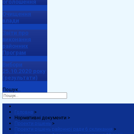
оголошення
Очищення
влади
Звіти про
виконання
районних
Програм
Вибори
25.10.2020 року
(результати)
Пошук...
Головна
>
Нормативні документи
>
Проекти рішень
>
Проекти рішень районної ради 6 скликання
>