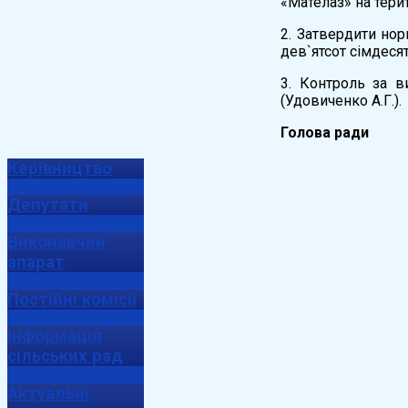
«Мателаз» на тери
2. Затвердити нор
дев`ятсот сімдесят 
3. Контроль за в
(Удовиченко А.Г.).
Голова
Керівництво
Депутати
Виконавчий
апарат
Постійні комісії
Інформація
сільських рад
Актуальні