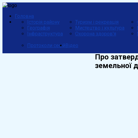
Головна
Історія району
Туризм і рекреація
Географія
Мистецтво і культура
Інфраструктура
Охорона здоров'я
Протоколи сесій
Відео
Про затверд
земельної д
Про