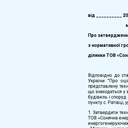
вiд __________ 2
м.У
Про затвердження
з нормативної гр
ділянки ТОВ «Сон
Відповідно до ста
України ”Про оці
представлену тех
що знаходиться у 
будівель і споруд
пункту с. Ратівці,
1. Затвердити тех
ТОВ «Сонячна енер
енергогенеруючих 