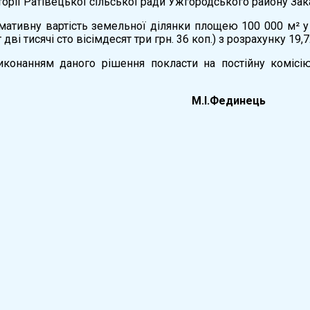
торії Ратівецької сільської ради Ужгородського району Зака
мативну вартість земельної ділянки площею 100 000 м² у 
дві тисячі сто вісімдесят три грн. 36 коп.) з розрахунку 19,72
иконанням даного рішення покласти на постійну комісі
 ради М.І.Фединець