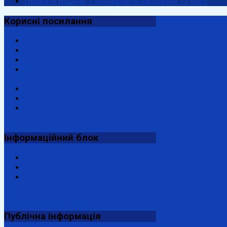
Проекти рішень 1 пленарного засідання 12 сесії
Корисні
посилання
Президент України
Верховна Рада України
Урядовий портал
Закарпатська обласна
адміністрація
Закарпатська обласна рада
Антикорупційний портал
Державна підтримка
енергозбереження
Інформаційний
блок
Відділ комунальної власності
Ужгородська ОДПІ
Комунальний заклад
"Ужгородський районний
трудовий архів"
Публічна
інформація