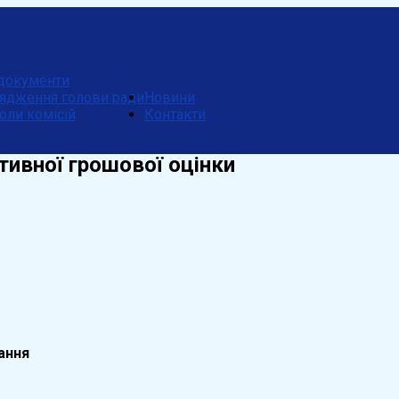
документи
ядження голови ради
Новини
оли комісій
Контакти
тивної грошової оцінки
ання