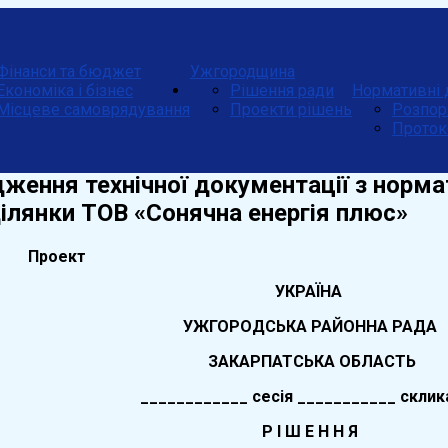
Фінанси та бюджет
Ужгородщина
Економіка і бізнес
Рішення ради
Нормативні 
Місцеве самоврядування
Проекти рішень
Розпор
Проток
ження технічної документації з норма
ілянки ТОВ «Сонячна енергія плюс»
ект
УКРАЇНА
УЖГОРОДСЬКА РАЙОННА РАДА
ЗАКАРПАТСЬКА ОБЛАСТЬ
____________ сесія ___________ склик
Р І Ш Е Н Н Я